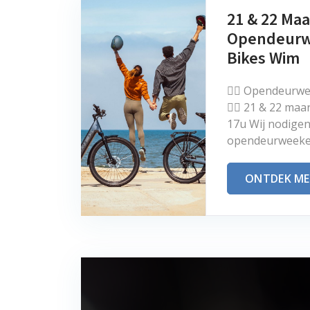
21 & 22 Maa
Opendeurwe
Bikes Wim
🚴‍♂️ Opendeurw
🚴‍♀️ 21 & 22 ma
17u Wij nodigen
opendeurweekend 
ONTDEK ME