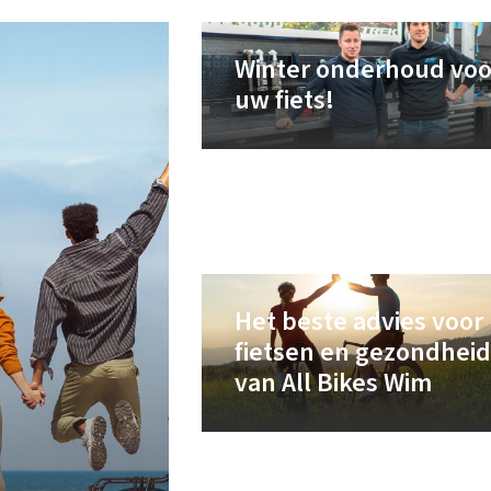
Winter onderhoud voo
uw fiets!
Het beste advies voor
fietsen en gezondheid
van All Bikes Wim