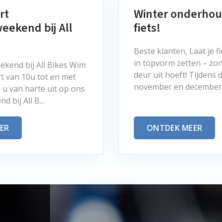
rt
Winter onderhou
ekend bij All
fiets!
Beste klanten, Laat je f
in topvorm zetten – zon
eekend bij All Bikes Wim
deur uit hoeft! Tijdens
art van 10u tot en met
november en december bi
 u van harte uit op ons
bij All B...
ER
ONTDEK MEER