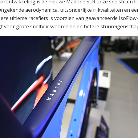
orontwikkeling is de nieuwe Madone SLR onze snelste en li
ngekende aerodynamica, uitzonderlijke rijkwaliteiten en ee
Deze ultieme racefiets is voorzien van geavanceerde IsoFlow
gt voor grote snelheidsvoordelen en betere stuureigenscha