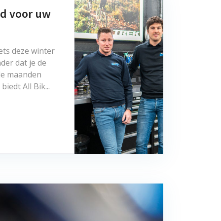
d voor uw
iets deze winter
der dat je de
 de maanden
edt All Bik...