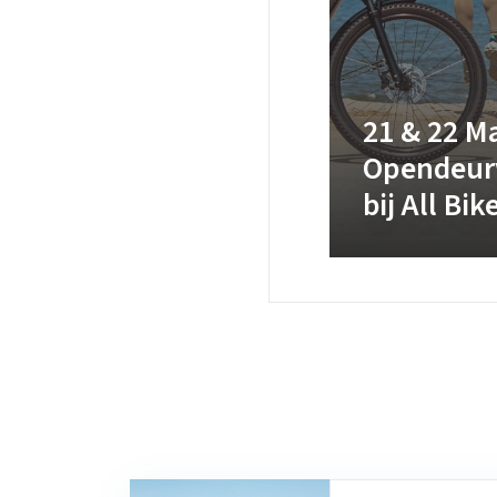
21 & 22 M
Opendeu
bij All Bi