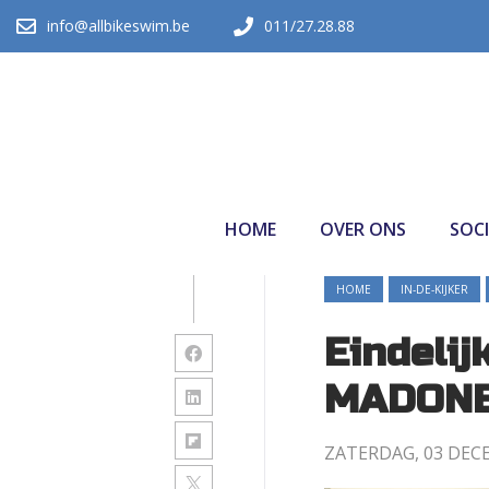
info@allbikeswim.be
011/27.28.88
HOME
OVER ONS
SOCI
SHARE
HOME
IN-DE-KIJKER
Eindeli
MADONE
ZATERDAG, 03 DEC