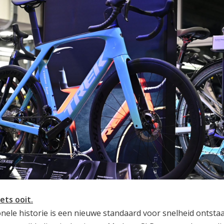
ets ooit.
nele historie is een nieuwe standaard voor snelheid ontsta