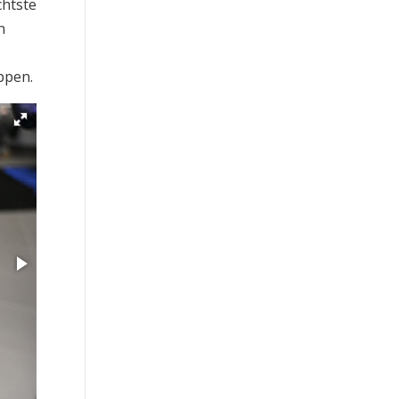
chtste
n
-
ppen.