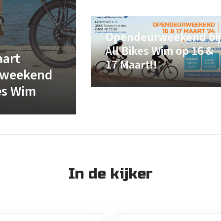
Opendeurweekend bij
All Bikes Wim op 16 &
aart
17 Maart!!
rweekend
kes Wim
In de kijker