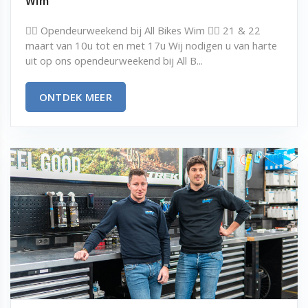
Wim
🚴‍♂️ Opendeurweekend bij All Bikes Wim 🚴‍♀️ 21 & 22
maart van 10u tot en met 17u Wij nodigen u van harte
uit op ons opendeurweekend bij All B...
ONTDEK MEER