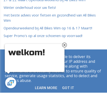
Winter onderhoud voor uw fiets!
Het beste advies voor fietsen en gezondheid van All Bikes
Wim
Opendeurweekend bij All Bikes Wim op 16 & 17 Maart!!
Super Promo's op al onze schoenen op voorraad!
welkom!
This site uses cookies from Google to deliver its
Copyright © 2026 All Bikes Wim. All rights reserved. |
Privacy
services and to analyze traffic. Your IP address and
& Cookies
|
UP-TO-DATE WebDesign
user-agent are shared with Google along with
performance and security metrics to ensure quality of
service, generate usage statistics, and to detect and
address abuse.
LEARN MORE
GOT IT