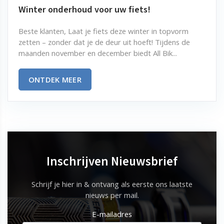
Winter onderhoud voor uw fiets!
Beste klanten, Laat je fiets deze winter in topvorm
zetten – zonder dat je de deur uit hoeft! Tijdens de
maanden november en december biedt All Bik...
ONTDEK MEER
Inschrijven Nieuwsbrief
Schrijf je hier in & ontvang als eerste ons laatste
nieuws per mail.
E-mailadres