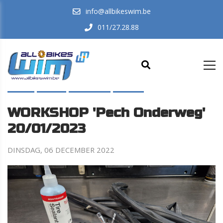
info@allbikeswim.be
011/27.28.88
HOME
EVENTS
IN-DE-KIJKER
NIEUWS
WORKSHOP 'Pech Onderweg'
20/01/2023
DINSDAG, 06 DECEMBER 2022