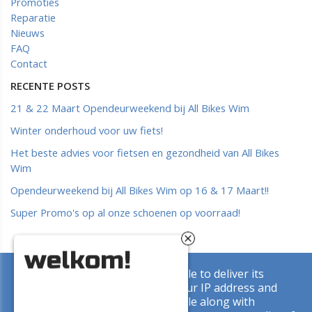
Promoties
Reparatie
Nieuws
FAQ
Contact
RECENTE POSTS
21 & 22 Maart Opendeurweekend bij All Bikes Wim
Winter onderhoud voor uw fiets!
Het beste advies voor fietsen en gezondheid van All Bikes
Wim
Opendeurweekend bij All Bikes Wim op 16 & 17 Maart!!
Super Promo's op al onze schoenen op voorraad!
welkom!
This site uses cookies from Google to deliver its
Copyright © 2026 All Bikes Wim. All rights reserved. |
Privacy
services and to analyze traffic. Your IP address and
& Cookies
|
UP-TO-DATE WebDesign
user-agent are shared with Google along with