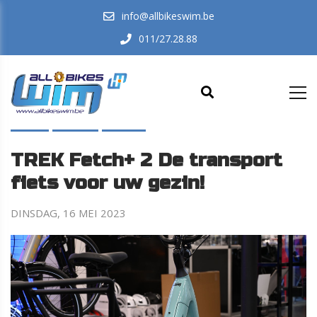
info@allbikeswim.be
011/27.28.88
HOME
AANBOD
NIEUWS
TREK Fetch+ 2 De transport
fiets voor uw gezin!
DINSDAG, 16 MEI 2023