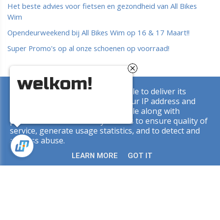
Het beste advies voor fietsen en gezondheid van All Bikes
Wim
Opendeurweekend bij All Bikes Wim op 16 & 17 Maart!!
Super Promo's op al onze schoenen op voorraad!
welkom!
This site uses cookies from Google to deliver its
Copyright © 2026 All Bikes Wim. All rights reserved. |
Privacy
services and to analyze traffic. Your IP address and
& Cookies
|
UP-TO-DATE WebDesign
user-agent are shared with Google along with
performance and security metrics to ensure quality of
service, generate usage statistics, and to detect and
address abuse.
LEARN MORE
GOT IT