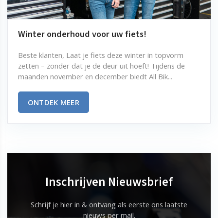
Winter onderhoud voor uw fiets!
Beste klanten, Laat je fiets deze winter in topvorm
zetten – zonder dat je de deur uit hoeft! Tijdens de
maanden november en december biedt All Bik...
ONTDEK MEER
Inschrijven Nieuwsbrief
Schrijf je hier in & ontvang als eerste ons laatste
nieuws per mail.