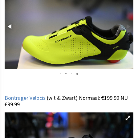
Bontrager Velocis
(wit & Zwart) Normaal: €199.99 NU
€99.99