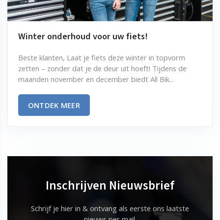
Winter onderhoud voor uw fiets!
Beste klanten, Laat je fiets deze winter in topvorm
zetten – zonder dat je de deur uit hoeft! Tijdens de
maanden november en december biedt All Bik...
ONTDEK MEER
Inschrijven Nieuwsbrief
Schrijf je hier in & ontvang als eerste ons laatste
nieuws per mail.