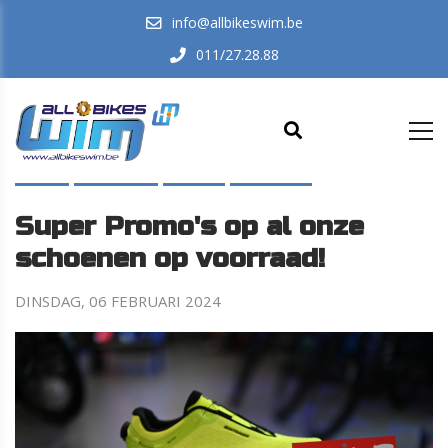
info@allbikeswim.be
011/27.28.88
HOME
IN-DE-KIJKER
NIEUWS
PROMOTIES
Super Promo's op al onze
schoenen op voorraad!
DINSDAG, 06 FEBRUARI 2024