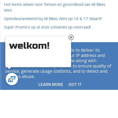
Het beste advies voor fietsen en gezondheid van All Bikes
Wim
Opendeurweekend bij All Bikes Wim op 16 & 17 Maart!!
Super Promo's op al onze schoenen op voorraad!
welkom!
This site uses cookies from Google to deliver its
Copyright © 2026 All Bikes Wim. All rights reserved. |
Privacy
services and to analyze traffic. Your IP address and
& Cookies
|
UP-TO-DATE WebDesign
user-agent are shared with Google along with
performance and security metrics to ensure quality of
service, generate usage statistics, and to detect and
address abuse.
LEARN MORE
GOT IT