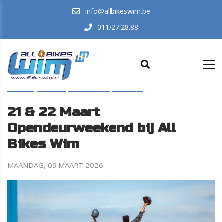
info@allbikeswim.be
011/27.28.88
HOME
EVENTS
IN-DE-KIJKER
NIEUWS
21 & 22 Maart
Opendeurweekend bij All
Bikes Wim
MAANDAG, 09 MAART 2026