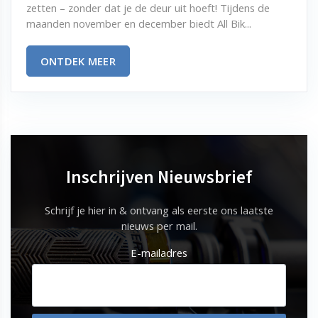
zetten – zonder dat je de deur uit hoeft! Tijdens de
maanden november en december biedt All Bik...
ONTDEK MEER
Inschrijven Nieuwsbrief
Schrijf je hier in & ontvang als eerste ons laatste
nieuws per mail.
E-mailadres